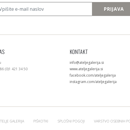
PRIJAVA
AS
KONTAKT
u
info@ateljegalerija.si
386 (0)1 421 34 50
www.ateljegalerija.si
facebook.com/ateljegalerija
instagram.com/ateljegalerija
TELJE GALERIJA
PIŠKOTKI
SPLOŠNI POGOJI
VARSTVO OSEBNIH P