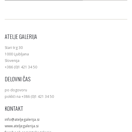
ATELJE GALERIJA
Stari trg 30
1000 Ljubljana
Slovenija
+386 (0)1 421 34 50
DELOVNI ČAS
po dogovoru
pokliči na +386 (0)1 421 34 50
KONTAKT
info@ateljegalerija.si
www.ateljegalerija.si