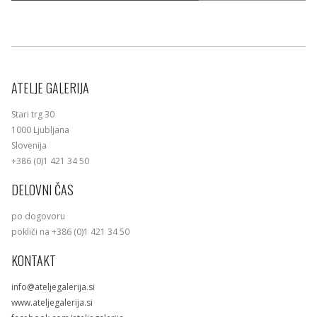
ATELJE GALERIJA
Stari trg 30
1000 Ljubljana
Slovenija
+386 (0)1 421 34 50
DELOVNI ČAS
po dogovoru
pokliči na +386 (0)1 421 34 50
KONTAKT
info@ateljegalerija.si
www.ateljegalerija.si