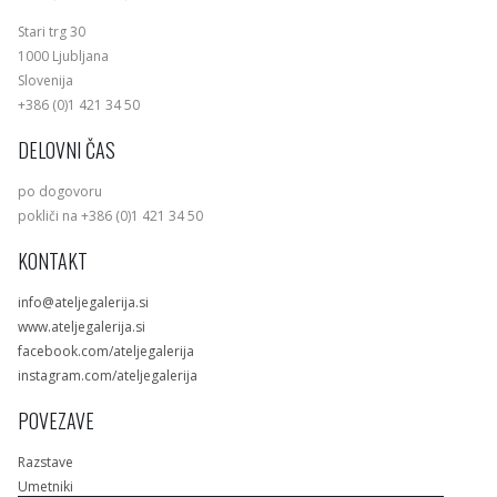
Stari trg 30
1000 Ljubljana
Slovenija
+386 (0)1 421 34 50
DELOVNI ČAS
po dogovoru
pokliči na +386 (0)1 421 34 50
KONTAKT
info@ateljegalerija.si
www.ateljegalerija.si
facebook.com/ateljegalerija
instagram.com/ateljegalerija
POVEZAVE
Razstave
Umetniki