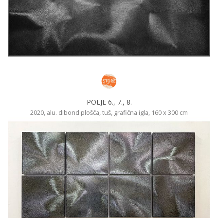
POLJE 6., 7., 8.
2020, alu. dibond plošča, tuš, grafična igla, 160 x 300 cm