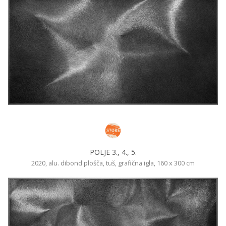
POLJE 3., 4., 5.
2020, alu. dibond plošča, tuš, grafična igla, 160 x 300 cm