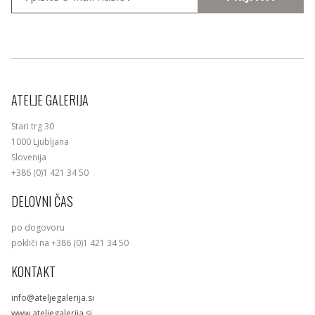
ATELJE GALERIJA
Stari trg 30
1000 Ljubljana
Slovenija
+386 (0)1 421 34 50
DELOVNI ČAS
po dogovoru
pokliči na +386 (0)1 421 34 50
KONTAKT
info@ateljegalerija.si
www.ateljegalerija.si