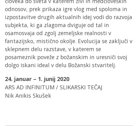
človeka do sveta v katerem živi in medčloveških
odnosov, prek prikaza igre vlog med spoloma in
izpostavitve drugih aktualnih idej vodi do razvoja
subjekta, ki ga zlagoma dviguje od tal in
osamosvaja od zgolj zemeljske realnosti v
fantazijsko, mistično okolje. Evolucija se zaključi v
sklepnem delu razstave, v katerem se
posameznik poveže z božanskim in uresniči svoj
dolgo iskani ideal v delu Božanski stvaritelj.
24. januar – 1. junij 2020
ARS AD INFINITUM / SLIKARSKI TEČAJ
Nik Anikis Skušek