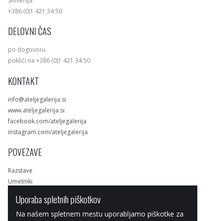
Slovenija
+386 (0)1 421 34 50
DELOVNI ČAS
po dogovoru
pokliči na +386 (0)1 421 34 50
KONTAKT
info@ateljegalerija.si
www.ateljegalerija.si
facebook.com/ateljegalerija
instagram.com/ateljegalerija
POVEZAVE
Razstave
Umetniki
Dela
Uporaba spletnih piškotkov
Spletna trgovina
Na našem spletnem mestu uporabljamo piškotke za