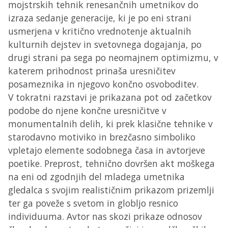
mojstrskih tehnik renesančnih umetnikov do
izraza sedanje generacije, ki je po eni strani
usmerjena v kritično vrednotenje aktualnih
kulturnih dejstev in svetovnega dogajanja, po
drugi strani pa sega po neomajnem optimizmu, v
katerem prihodnost prinaša uresničitev
posameznika in njegovo končno osvoboditev.
V tokratni razstavi je prikazana pot od začetkov
podobe do njene končne uresničitve v
monumentalnih delih, ki prek klasične tehnike v
starodavno motiviko in brezčasno simboliko
vpletajo elemente sodobnega časa in avtorjeve
poetike. Preprost, tehnično dovršen akt moškega
na eni od zgodnjih del mladega umetnika
gledalca s svojim realističnim prikazom prizemlji
ter ga poveže s svetom in globljo resnico
individuuma. Avtor nas skozi prikaze odnosov