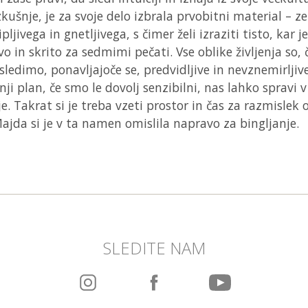
kušnje, je za svoje delo izbrala prvobitni material – ze
pljivega in gnetljivega, s čimer želi izraziti tisto, kar je
vo in skrito za sedmimi pečati. Vse oblike življenja so, 
sledimo, ponavljajoče se, predvidljive in nevznemirljiv
nji plan, če smo le dovolj senzibilni, nas lahko spravi v
e. Takrat si je treba vzeti prostor in čas za razmislek 
ajda si je v ta namen omislila napravo za bingljanje.
SLEDITE NAM