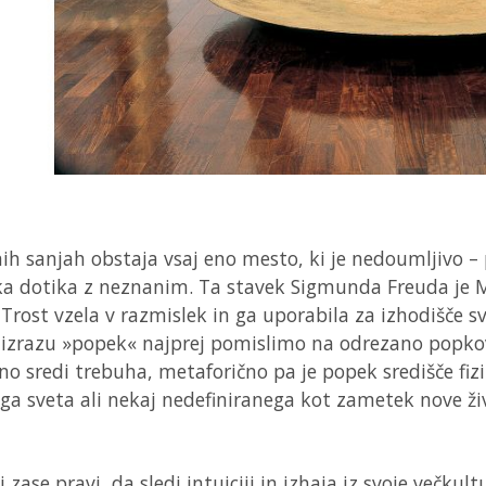
nih sanjah obstaja vsaj eno mesto, ki je nedoumljivo –
čka dotika z neznanim. Ta stavek Sigmunda Freuda je 
 Trost vzela v razmislek in ga uporabila za izhodišče s
 izrazu »popek« najprej pomislimo na odrezano popko
no sredi trebuha, metaforično pa je popek središče fiz
a sveta ali nekaj nedefiniranega kot zametek nove živ
 zase pravi, da sledi intuiciji in izhaja iz svoje večkult