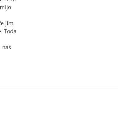
mljo.
če jim
e. Toda
o nas