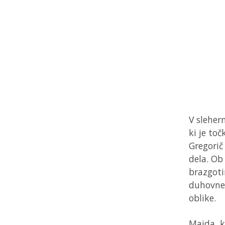
V sleher
ki je to
Gregorič
dela. Ob
brazgoti
duhovneg
oblike.
Majda, ki