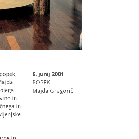
 popek,
6. junij 2001
Majda
POPEK
vojega
Majda Gregorič
vino in
ičnega in
ljenjske
urne in