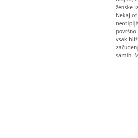
ženske iz
Nekaj oti
neotiplji
površno 
vsak bliž
začudenj
samih. M