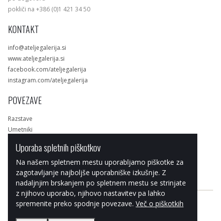
pokliči na +386 (0)1 421 34 50
KONTAKT
info@ateljegalerija.si
www.ateljegalerija.si
facebook.com/ateljegalerija
instagram.com/ateljegalerija
POVEZAVE
Razstave
Umetniki
Dela
Uporaba spletnih piškotkov
Spletna trgovina
Na našem spletnem mestu uporabljamo piškotke za
zagotavljanje najboljše uporabniške izkušnje. Z
nadaljnjim brskanjem po spletnem mestu se strinjate
z njihovo uporabo, njihovo nastavitev pa lahko
spremenite preko spodnje povezave.
Več o piškotkih
© 2019 ATELJE GALERIJA
PIŠKOTKI
SPLOŠNI POGOJI