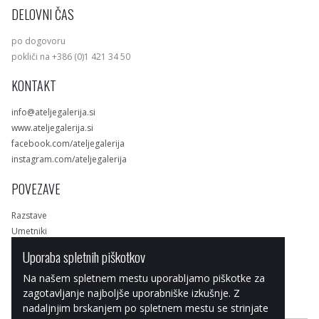
DELOVNI ČAS
po dogovoru
pokliči na +386 (0)1 421 34 50
KONTAKT
info@ateljegalerija.si
www.ateljegalerija.si
facebook.com/ateljegalerija
instagram.com/ateljegalerija
POVEZAVE
Razstave
Umetniki
Dela
Uporaba spletnih piškotkov
Spletna trgovina
Na našem spletnem mestu uporabljamo piškotke za
zagotavljanje najboljše uporabniške izkušnje. Z
nadaljnjim brskanjem po spletnem mestu se strinjate